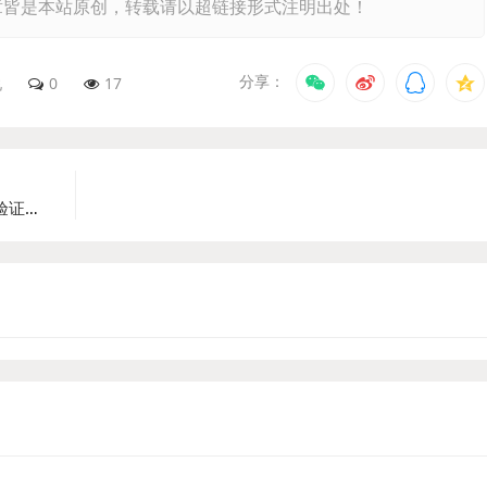
章皆是本站原创，转载请以超链接形式注明出处！
分享：
说
0
17
HTML5识别验证码 讨论HTML5技术在验证码识别中的应用